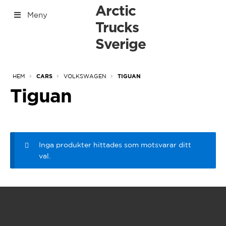
Hoppa
Hoppa
Arctic
Meny
till
till
Trucks
[yith_woocommerce_ajax_search]
navigering
innehåll
Sverige
[Tabs]
Expan
HEM
VOLKSWAGEN
CARS
TIGUAN
under
Tiguan
Inga produkter hittades som motsvarar ditt
val.