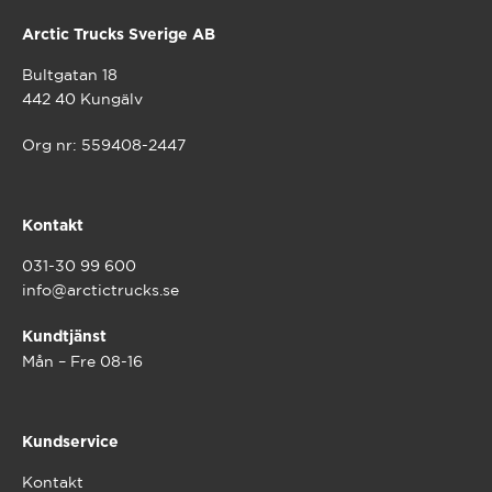
Styling
Expan
Lys
Arctic Trucks Sverige AB
under
Expan
Nyttekjøretøy
under
Expan
Bultgatan 18
Varemerker
under
442 40 Kungälv
Org nr: 559408-2447
Kontakt
031-30 99 600
info@arctictrucks.se
Kundtjänst
Mån – Fre 08-16
Kundservice
Kontakt