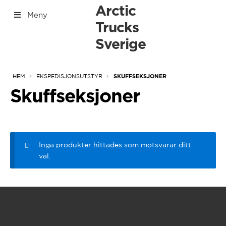
Hoppa
Hoppa
Arctic
Meny
till
till
Trucks
[yith_woocommerce_ajax_search]
navigering
innehåll
Sverige
[Tabs]
Expan
Arctic Trucks produkter
HEM
EKSPEDISJONSUTSTYR
SKUFFSEKSJONER
under
Expan
Ekspedisjonsutstyr
under
Expan
Skuffseksjoner
Drivverk / sperrer
under
Fjærer / dempere
Førstehjelp
Kjørebroer
Luftkompressor
Inga produkter hittades som motsvarar ditt
Montert på planet
val.
Oppbevaring
Skuffseksjoner
Snorkel
Støtfanger
Takrack
Vinsjer / stropper