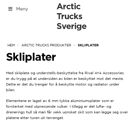
Hoppa
Hoppa
Arctic
Meny
till
till
Trucks
[yith_woocommerce_ajax_search]
navigering
innehåll
Sverige
[Tabs]
Expan
Arctic Trucks produkter
HEM
ARCTIC TRUCKS PRODUKTER
SKLIPLATER
under
Expan
[Dynamic Terms]
under
Skliplater
Arctic Trucks + Vision X
Dekk
Felger
Med skliplate og understells-beskyttelse fra Rival 4×4 Accessories
Frontbøyle
er du trygg på at undersiden av bilen er beskyttet mot det meste.
Gulvmatter
Dette er det du trenger for å beskytte motor og radiator under
Klær / profilering
bilen.
Lastestropper
Elementene er laget av 6 mm tykke aluminiumsplater som er
Skliplater
forsterket med utpressende vulker. I tillegg er det lufte- og
Veltebøyle
drenerings hull så man får vekk uønsket skit som kan legge seg over
Ekspedisjonsutstyr
platene etter turen uti terrenget.
Expan
Styling
under
Expan
Lys
under
Expan