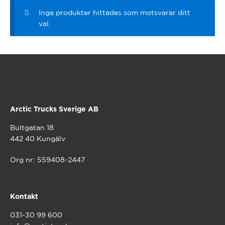
Nyttekjøretøy
under
Expan
Inga produkter hittades som motsvarar ditt
Varemerker
under
val.
Arctic Trucks Sverige AB
Bultgatan 18
442 40 Kungälv
Org nr: 559408-2447
Kontakt
031-30 99 600