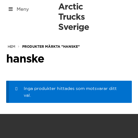
Hoppa
Hoppa
Arctic
Meny
till
till
Trucks
[yith_woocommerce_ajax_search]
navigering
innehåll
Sverige
[Tabs]
Expan
HEM
PRODUKTER MÄRKTA ”HANSKE”
under
hanske
Inga produkter hittades som motsvarar ditt
val.