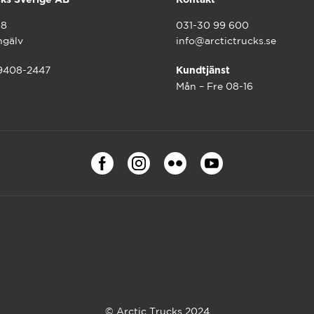
18
031-30 99 600
ngälv
info@arctictrucks.se
59408-2447
Kundtjänst
Mån – Fre 08-16
© Arctic Trucks 2024