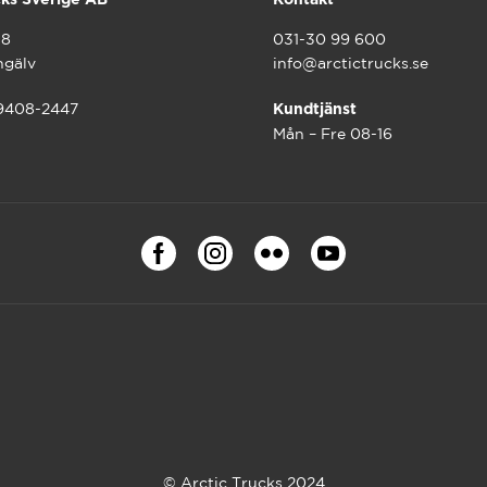
18
031-30 99 600
ngälv
info@arctictrucks.se
59408-2447
Kundtjänst
Mån – Fre 08-16
© Arctic Trucks 2024