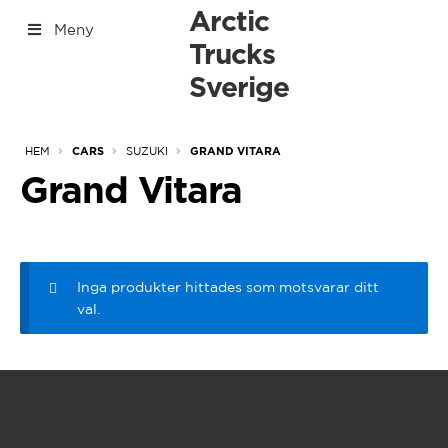
Hoppa
Hoppa
Arctic
Meny
till
till
Trucks
[yith_woocommerce_ajax_search]
navigering
innehåll
Sverige
[Tabs]
Expan
HEM
SUZUKI
CARS
GRAND VITARA
under
Grand Vitara
Inga produkter hittades som motsvarar ditt
val.