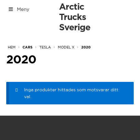
Hoppa
Hoppa
Arctic
Meny
till
till
Trucks
[yith_woocommerce_ajax_search]
navigering
innehåll
Sverige
[Tabs]
Expan
HEM
TESLA
MODEL X
CARS
2020
under
2020
Inga produkter hittades som motsvarar ditt
val.