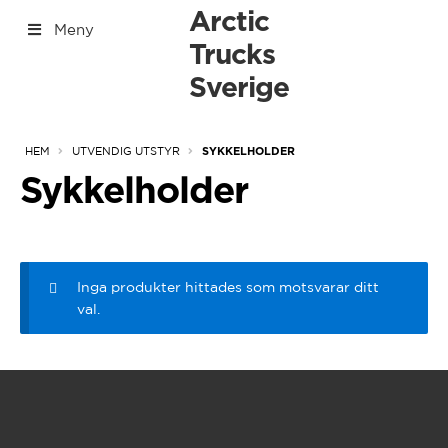
Hoppa
Hoppa
Arctic
Meny
till
till
Trucks
[yith_woocommerce_ajax_search]
navigering
innehåll
Sverige
[Tabs]
Expan
HEM
UTVENDIG UTSTYR
SYKKELHOLDER
under
Sykkelholder
Inga produkter hittades som motsvarar ditt
val.